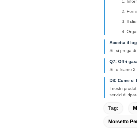
Infor
Forni
Il cl
Organ
Accetta il lo
Sì, si prega d
Q7: Offri gar
Sì, offriamo 3-
D8: Come si f
I nostri prodo
servizi di ripa
Tag:
M
Morsetto Per