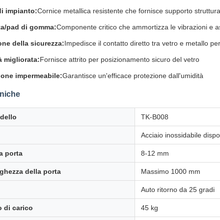
i impianto:
Cornice metallica resistente che fornisce supporto struttura
ta/pad di gomma:
Componente critico che ammortizza le vibrazioni e a
one della sicurezza:
Impedisce il contatto diretto tra vetro e metallo per
à migliorata:
Fornisce attrito per posizionamento sicuro del vetro
zione impermeabile:
Garantisce un'efficace protezione dall'umidità
cniche
dello
TK-B008
Acciaio inossidabile dispo
a porta
8-12 mm
rghezza della porta
Massimo 1000 mm
Auto ritorno da 25 gradi
 di carico
45 kg