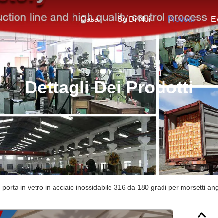
Casa.
Su Di Noi
Prodotti
Ev
Dettagli Dei Prodotti
r porta in vetro in acciaio inossidabile 316 da 180 gradi per morsetti 