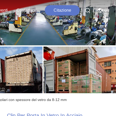
enti
Contattaci
Citazione
angolari con spessore del vetro da 8-12 mm
Clip Per Porta In Vetro In Acciaio