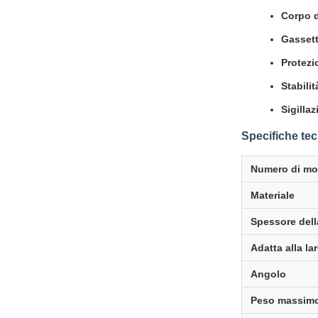
Corpo d
Gasset
Protezi
Stabilit
Sigilla
Specifiche te
Numero di mo
Materiale
Spessore dell
Adatta alla la
Angolo
Peso massimo