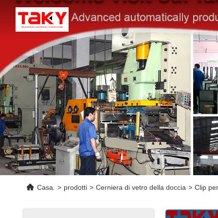
Casa.
>
prodotti
>
Cerniera di vetro della doccia
>
Clip pe