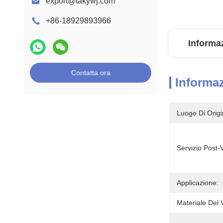
export@takywj.com
+86-18929893966
Informaz
Contatta ora
Informaz
Luogo Di Origi
Servizio Post-
Applicazione:
Materiale Del 