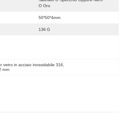
O Oro
50*50*4mm
136 G
r vetro in acciaio inossidabile 316
, 
12 mm