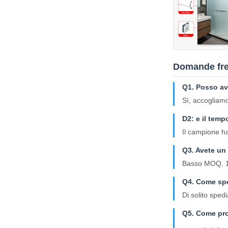
Domande fre
Q1. Posso ave
Sì, accogliamo
D2: e il tem
Il campione ha
Q3. Avete un 
Basso MOQ, 1pc
Q4. Come spe
Di solito sped
Q5. Come pro