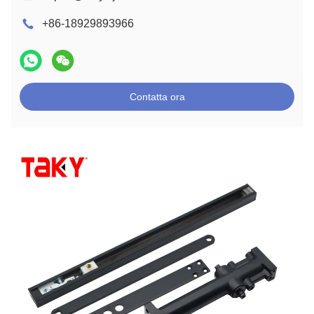
+86-18929893966
Contatta ora