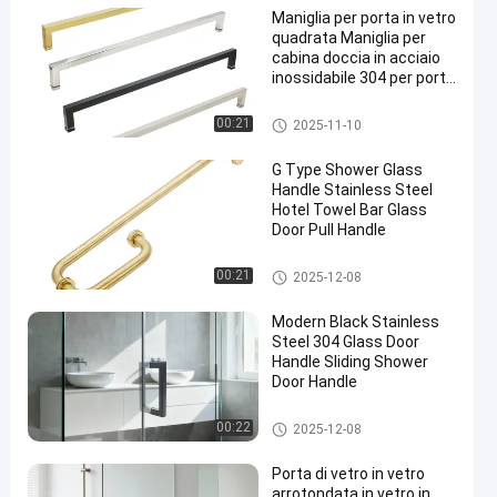
Maniglia per porta in vetro
quadrata Maniglia per
cabina doccia in acciaio
inossidabile 304 per porta
in vetro temperato
manico della porta in vetro do
00:21
2025-11-10
ccia
G Type Shower Glass
Handle Stainless Steel
Hotel Towel Bar Glass
Door Pull Handle
manico della porta in vetro do
00:21
2025-12-08
ccia
Modern Black Stainless
Steel 304 Glass Door
Handle Sliding Shower
Door Handle
manico della porta in vetro do
00:22
2025-12-08
ccia
Porta di vetro in vetro
arrotondata in vetro in