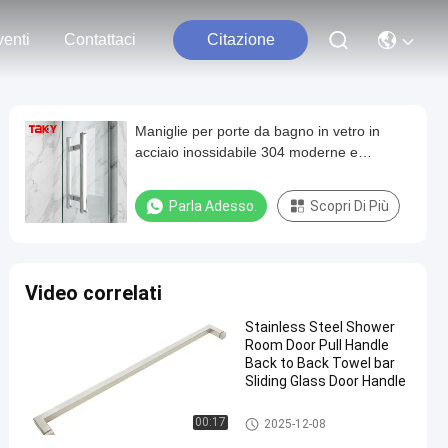
enti
Contattaci
Citazione
Maniglie per porte da bagno in vetro in
acciaio inossidabile 304 moderne e
personalizzate antiruggine
Parla Adesso.
Scopri Di Più
Video correlati
Stainless Steel Shower
Room Door Pull Handle
Back to Back Towel bar
Sliding Glass Door Handle
manico della porta in vetro do
00:17
2025-12-08
ccia